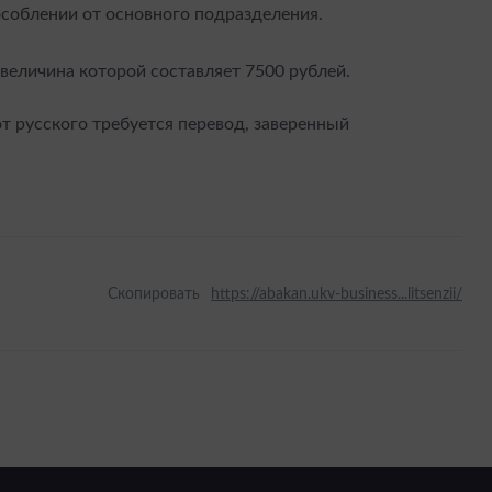
особлении от основного подразделения.
величина которой составляет 7500 рублей.
т русского требуется перевод, заверенный
Скопировать
https://abakan.ukv-business...litsenzii/