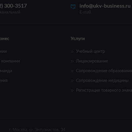
2) 300-3517
info@ukv-business.ru
канальный
E-mail
знес
Услуги
нии
Учебный центр
 компании
Лицензирование
оманда
Сопровождение образовани
ения
Сопровождение медицины
Регистрация товарного знак
г. Москва, ш. Энтузиастов, 34