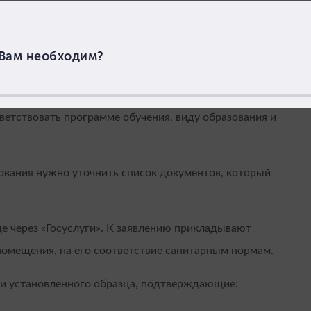
учреждениями на осуществление совместной
овать наличия допуска к гостайне.
ния требований к обеспечению здоровья обучающихся.
етствовать программе обучения, виду образования и
ования нужно уточнить список документов, который
е через «Госуслуги». К заявлению прикладывают
помещения, на его соответствие санитарным нормам.
ки установленного образца, подтверждающие: