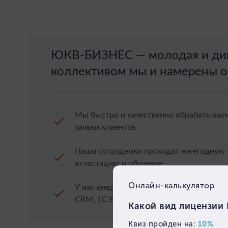
ЮКВ-БИЗНЕС — молодая и дин
коллективом мы и намерены о
Мы быстро и качественно обрабатывае
заявки клиентов
Наши сотрудники проходят ежегодную
аттестацию и обучение
У нас внедрены ИТ системы мирового у
CRM, 1С Битрикс