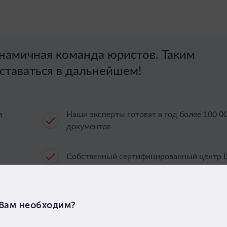
амичная команда юристов. Таким
ставаться в дальнейшем!
м
Наши эксперты готовят в год более 100 0
документов
Собственный сертифицированный центр 
ровня
Наш самый дорогой проект это получение
лицензии ФСБ на гос.тайну 1,5 млн рублей